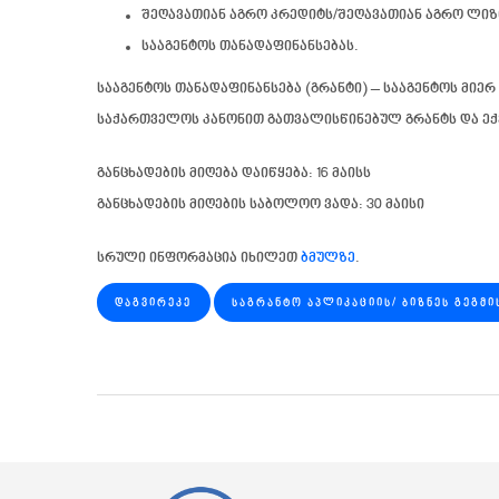
შეღავათიან აგრო კრედიტს/შეღავათიან აგრო ლიზ
სააგენტოს თანადაფინანსებას.
სააგენტოს თანადაფინანსება (გრანტი) – სააგენტოს მიე
საქართველოს კანონით გათვალისწინებულ გრანტს და
ექ
განცხადების მიღება დაიწყება: 16 მაისს
განცხადების მიღების საბოლოო ვადა: 30 მაისი
სრული ინფორმაცია იხილეთ
ბმულზე
.
ᲓᲐᲒᲕᲘᲠᲔᲙᲔ
ᲡᲐᲒᲠᲐᲜᲢᲝ ᲐᲞᲚᲘᲙᲐᲪᲘᲘᲡ/ ᲑᲘᲖᲜᲔᲡ ᲒᲔᲒᲛᲘ