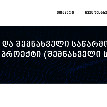
ᲛᲗᲐᲕᲐᲠᲘ
ᲩᲕᲔᲜ ᲨᲔᲡᲐᲮ
 და შემნახველი საწარმ
 პროექტი (შემნახველი 