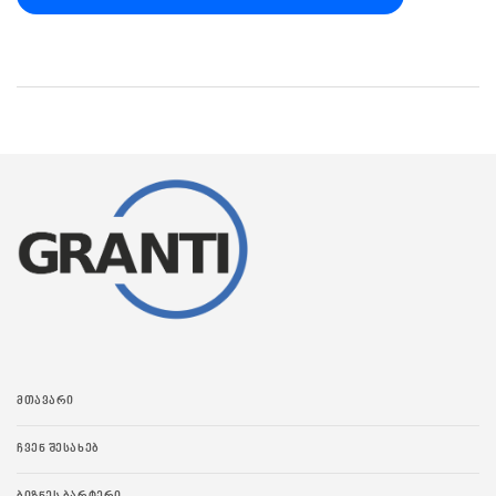
ᲛᲗᲐᲕᲐᲠᲘ
ᲩᲕᲔᲜ ᲨᲔᲡᲐᲮᲔᲑ