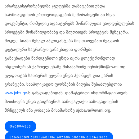
არარეგისტრირებულმა ჯგუფებმა დამატებით უნდა
წარმოადგინონ ურთიერთგაგების მემორანდუმი ან სხვა
დოკუმენტი, რომელიც ადასტურებს მონაწილეთა ვალდებულებას
პროექტში მონაწილეობაზე და მიუთითებს პროექტის მენეჯერს.
მოკლე სიაში შესულ აპლიკანტებს მოეთხოვებათ შეავსონ
დეტალური საგრანტო განაცხადის ფორმები.
განაცხადები წარდგენილი უნდა იყოს ელექტრონულად
ინგლისურ ან ქართულ ენაზე მისამართზე nghvinjilia@ewmi.org.
ელფოსტას სათაურის ველში უნდა ჰქონდეს ღია კარის
გრანტები. სააპლიკაციო ფორმების მიღება შესაძლებელია
www.jobs.ge
-ს განცხადებიდან. დამატებითი ინფორმაციისთვის
მოთხოვნა უნდა გაიგზავნოს სამოქალაქო საზოგადოების
მრჩეველს ანა ჯობავას მისამართზე ajobava@ewmi.org.
ᲓᲐᲒᲕᲘᲠᲔᲙᲔ
ᲡᲐᲒᲠᲐᲜᲢᲝ ᲐᲞᲚᲘᲙᲐᲪᲘᲘᲡ/ ᲑᲘᲖᲜᲔᲡ ᲒᲔᲒᲛᲘᲡ ᲛᲝᲛᲖᲐᲓᲔᲑᲐ