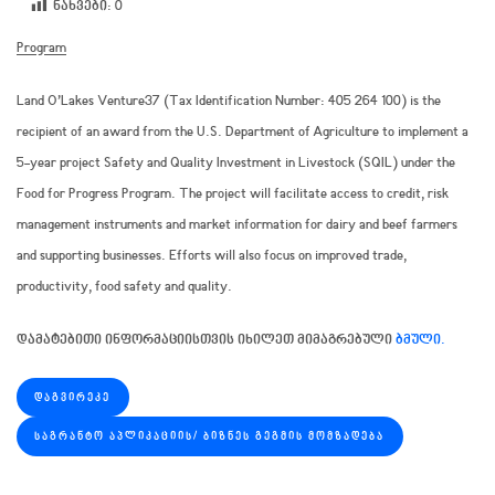
ნახვები:
0
Program
Land O’Lakes Venture37 (Tax Identification Number: 405 264 100) is the
recipient of an award from the U.S. Department of Agriculture to implement a
5-year project Safety and Quality Investment in Livestock (SQIL) under the
Food for Progress Program. The project will facilitate access to credit, risk
management instruments and market information for dairy and beef farmers
and supporting businesses. Efforts will also focus on improved trade,
productivity, food safety and quality.
დამატებითი ინფორმაციისთვის იხილეთ მიმაგრებული
ბმული.
ᲓᲐᲒᲕᲘᲠᲔᲙᲔ
ᲡᲐᲒᲠᲐᲜᲢᲝ ᲐᲞᲚᲘᲙᲐᲪᲘᲘᲡ/ ᲑᲘᲖᲜᲔᲡ ᲒᲔᲒᲛᲘᲡ ᲛᲝᲛᲖᲐᲓᲔᲑᲐ