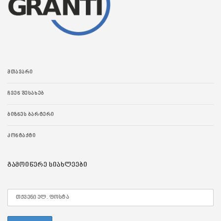
ᲛᲗᲐᲕᲐᲠᲘ
ᲩᲕᲔᲜ ᲨᲔᲡᲐᲮᲔᲑ
ᲑᲘᲖᲜᲔᲡ ᲑᲐᲠᲢᲔᲠᲘ
ᲙᲝᲜᲢᲐᲥᲢᲘ
ᲒᲐᲛᲝᲘᲬᲔᲠᲔ ᲡᲘᲐᲮᲚᲔᲔᲑᲘ