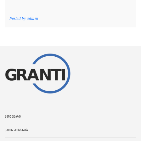
Posted by
admin
ᲛᲗᲐᲕᲐᲠᲘ
ᲩᲕᲔᲜ ᲨᲔᲡᲐᲮᲔᲑ