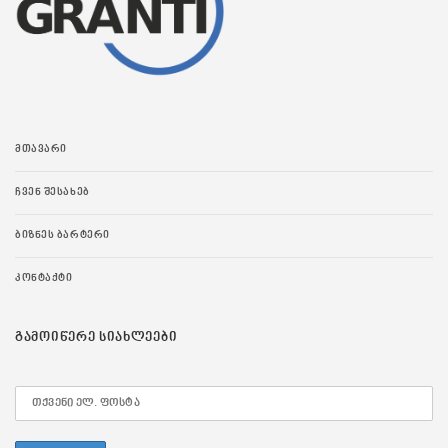
ᲛᲗᲐᲕᲐᲠᲘ
ᲩᲕᲔᲜ ᲨᲔᲡᲐᲮᲔᲑ
ᲑᲘᲖᲜᲔᲡ ᲑᲐᲠᲢᲔᲠᲘ
ᲙᲝᲜᲢᲐᲥᲢᲘ
ᲒᲐᲛᲝᲘᲬᲔᲠᲔ ᲡᲘᲐᲮᲚᲔᲔᲑᲘ