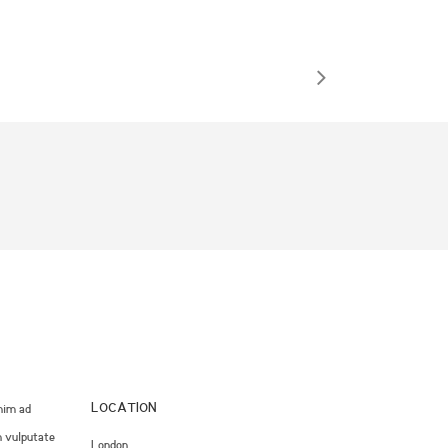
LOCATION
nim ad
n vulputate
London