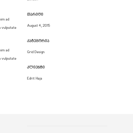
ᲗᲐᲠᲘᲦᲘ
nim ad
August 4, 2015
n vulputate
ᲙᲐᲢᲔᲒᲝᲠᲘᲐ
nim ad
Grid Design
n vulputate
ᲙᲚᲘᲔᲜᲢᲘ
Edrit Haja