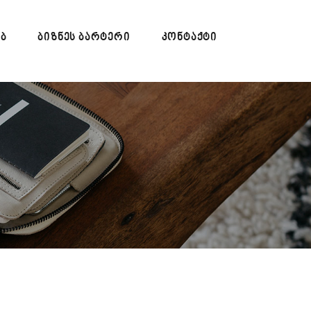
ᲔᲑ
ᲑᲘᲖᲜᲔᲡ ᲑᲐᲠᲢᲔᲠᲘ
ᲙᲝᲜᲢᲐᲥᲢᲘ