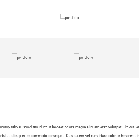
onummy nibh euismod tincidunt ut laoreet dolore magna aliquam erat volutpat. Ut wisi e
 nisl ut aliquip ex ea commodo consequat. Duis autem vel eum iriure dolor in hendrerit i