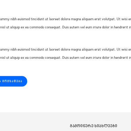
onummy nibh euismod tincidunt ut laoreet dolore magna aliquam erat volutpat. Ut wisi e
 nisl ut aliquip ex ea commodo consequat. Duis autem vel eum iriure dolor in hendrerit i
onummy nibh euismod tincidunt ut laoreet dolore magna aliquam erat volutpat. Ut wisi e
 nisl ut aliquip ex ea commodo consequat. Duis autem vel eum iriure dolor in hendrerit i
Ს ᲛᲝᲛᲖᲐᲓᲔᲑᲐ
ᲒᲐᲛᲝᲘᲬᲔᲠᲔ ᲡᲘᲐᲮᲚᲔᲔᲑᲘ