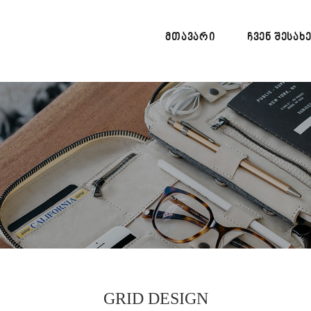
ᲛᲗᲐᲕᲐᲠᲘ
ᲩᲕᲔᲜ ᲨᲔᲡᲐᲮ
GRID DESIGN