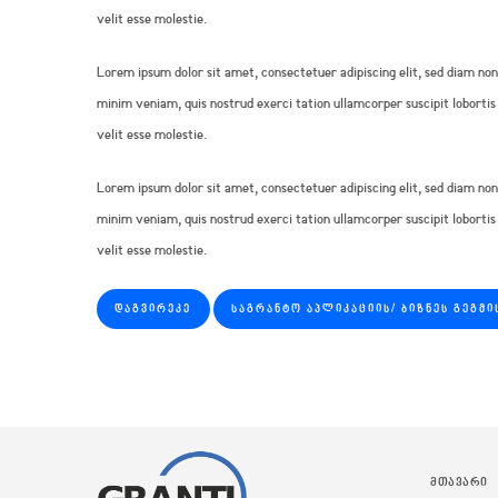
velit esse molestie.
Lorem ipsum dolor sit amet, consectetuer adipiscing elit, sed diam n
minim veniam, quis nostrud exerci tation ullamcorper suscipit lobortis
velit esse molestie.
Lorem ipsum dolor sit amet, consectetuer adipiscing elit, sed diam n
minim veniam, quis nostrud exerci tation ullamcorper suscipit lobortis
velit esse molestie.
ᲓᲐᲒᲕᲘᲠᲔᲙᲔ
ᲡᲐᲒᲠᲐᲜᲢᲝ ᲐᲞᲚᲘᲙᲐᲪᲘᲘᲡ/ ᲑᲘᲖᲜᲔᲡ ᲒᲔᲒᲛᲘ
ᲛᲗᲐᲕᲐᲠᲘ