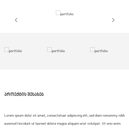
ᲞᲠᲝᲔᲥᲢᲘᲡ ᲨᲔᲡᲐᲮᲔᲑ
Lorem ipsum dolor sit amet, consectetuer adipiscing elit, sed diam nonummy nibh
euismod tincidunt ut laoreet dolore magna aliquam erat volutpat. Ut wisi enim