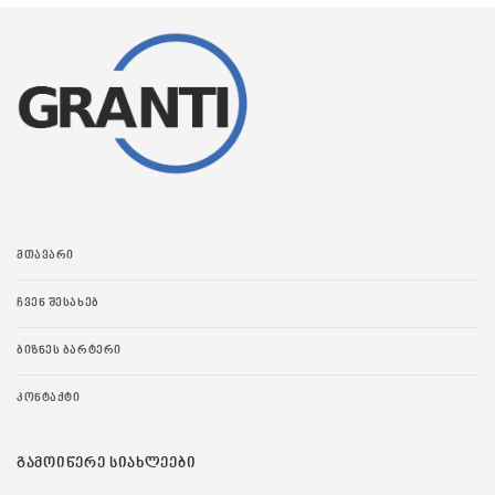
ᲛᲗᲐᲕᲐᲠᲘ
ᲩᲕᲔᲜ ᲨᲔᲡᲐᲮᲔᲑ
ᲑᲘᲖᲜᲔᲡ ᲑᲐᲠᲢᲔᲠᲘ
ᲙᲝᲜᲢᲐᲥᲢᲘ
ᲒᲐᲛᲝᲘᲬᲔᲠᲔ ᲡᲘᲐᲮᲚᲔᲔᲑᲘ