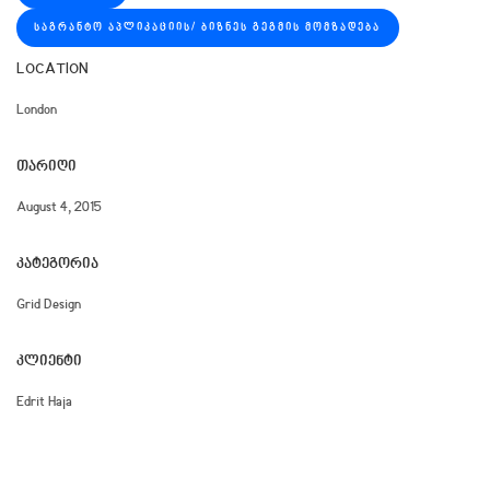
ᲡᲐᲒᲠᲐᲜᲢᲝ ᲐᲞᲚᲘᲙᲐᲪᲘᲘᲡ/ ᲑᲘᲖᲜᲔᲡ ᲒᲔᲒᲛᲘᲡ ᲛᲝᲛᲖᲐᲓᲔᲑᲐ
LOCATION
London
ᲗᲐᲠᲘᲦᲘ
August 4, 2015
ᲙᲐᲢᲔᲒᲝᲠᲘᲐ
Grid Design
ᲙᲚᲘᲔᲜᲢᲘ
Edrit Haja