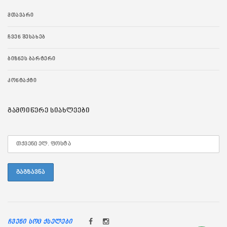
ᲛᲗᲐᲕᲐᲠᲘ
ᲩᲕᲔᲜ ᲨᲔᲡᲐᲮᲔᲑ
ᲑᲘᲖᲜᲔᲡ ᲑᲐᲠᲢᲔᲠᲘ
ᲙᲝᲜᲢᲐᲥᲢᲘ
ᲒᲐᲛᲝᲘᲬᲔᲠᲔ ᲡᲘᲐᲮᲚᲔᲔᲑᲘ
ჩვენი სოც ქსელები