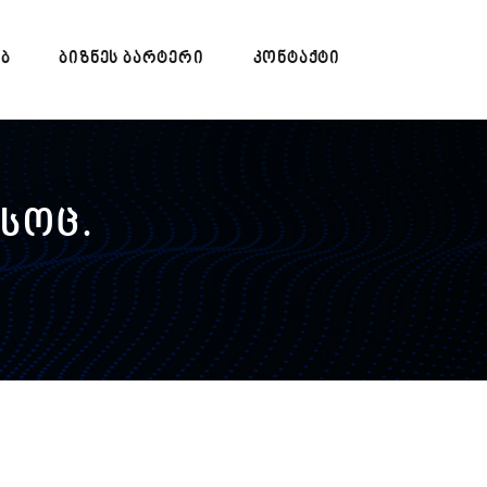
ᲔᲑ
ᲑᲘᲖᲜᲔᲡ ᲑᲐᲠᲢᲔᲠᲘ
ᲙᲝᲜᲢᲐᲥᲢᲘ
 სოც.