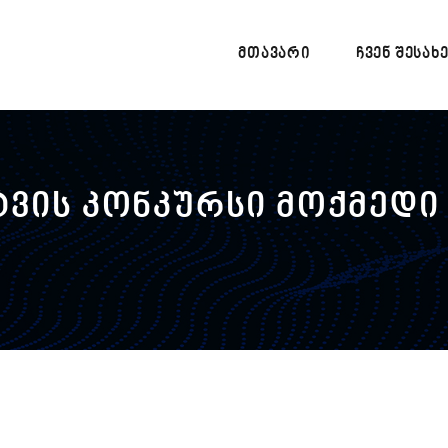
ᲛᲗᲐᲕᲐᲠᲘ
ᲩᲕᲔᲜ ᲨᲔᲡᲐᲮ
ტვის კონკურსი მოქმედი