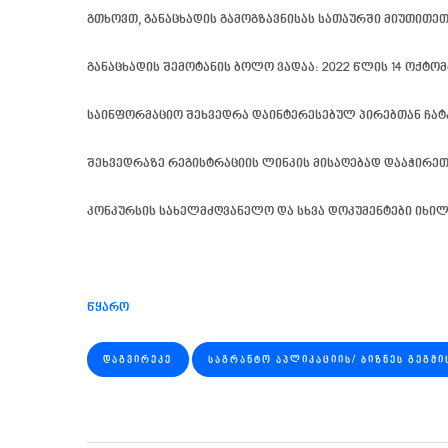
გთხოვთ, განაცხადის გამოგზავნისას სათაურში მიუთითეთ
განაცხადის შემოტანის ბოლო ვადაა:
2022 წლის 14 ოქტომ
საინფორმაციო შეხვედრა დაინტერესებულ პირებთან ჩატა
შეხვედრაზე რეგისტრაციის ლინკის მისაღებად დააჭირე
კონკურსის სახელმძღვანელო და სხვა დოკუმენტები იხი
წყარო
ᲓᲐᲒᲕᲘᲠᲔᲙᲔ
ᲡᲐᲒᲠᲐᲜᲢᲝ ᲐᲞᲚᲘᲙᲐᲪᲘᲘᲡ/ ᲑᲘᲖᲜᲔᲡ ᲒᲔᲒᲛᲘ