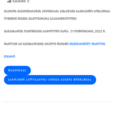
ნახვები:
0
გაეროს განვითარების პროგრამა
აცხადებს
საგრანტო კონკურსს:
ლგბტქი თემის გაძლიერება საქართველოში
.
განაცხადის შემოტანის საბოლოო ვადა:
31 ოქტომბერი, 2022 წ
.
იხილეთ ამ განცხადების სრული ტექსტი
თანდართულ ფაილში.
.
წყარო
ᲓᲐᲒᲕᲘᲠᲔᲙᲔ
ᲡᲐᲒᲠᲐᲜᲢᲝ ᲐᲞᲚᲘᲙᲐᲪᲘᲘᲡ/ ᲑᲘᲖᲜᲔᲡ ᲒᲔᲒᲛᲘᲡ ᲛᲝᲛᲖᲐᲓᲔᲑᲐ