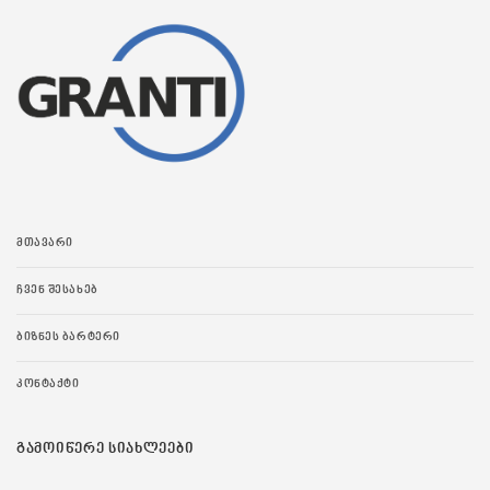
ᲛᲗᲐᲕᲐᲠᲘ
ᲩᲕᲔᲜ ᲨᲔᲡᲐᲮᲔᲑ
ᲑᲘᲖᲜᲔᲡ ᲑᲐᲠᲢᲔᲠᲘ
ᲙᲝᲜᲢᲐᲥᲢᲘ
ᲒᲐᲛᲝᲘᲬᲔᲠᲔ ᲡᲘᲐᲮᲚᲔᲔᲑᲘ