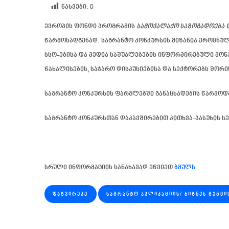
ნახვები:
0
ევროპის ფონდი პროგრამის
სამოქალაქო საზოგადოება 
წარმოსადგენად. საგრანტო კონკურსის მიზანია ეროვნულ
სსო-ებისა და მედია საშუალებების ინფორმირებული მო
წახალისების, საჯარო დისკუსიებისა და სექტორებს შორ
საგრანტო კონკურსის ფარგლებში განაცხადების წარმოდ
საგრანტო კონკურსთან დაკავშირებით კითხვა-პასუხის ს
სრული ინფორმაციის სანახავად ეწვიეთ
ბმულს.
ᲓᲐᲒᲕᲘᲠᲔᲙᲔ
ᲡᲐᲒᲠᲐᲜᲢᲝ ᲐᲞᲚᲘᲙᲐᲪᲘᲘᲡ/ ᲑᲘᲖᲜᲔᲡ ᲒᲔᲒᲛᲘ