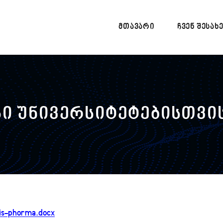
ᲛᲗᲐᲕᲐᲠᲘ
ᲩᲕᲔᲜ ᲨᲔᲡᲐᲮ
ი უნივერსიტეტებისთვი
is-phorma.docx