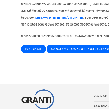
დაინტერესებულ განმცხადებლებს შეუძლიათ, შეკითხვებ
შევსებასთან დაკავშირებით და მიიღონ საჭირო ინფორმ
ბმულით:
https://meet.google.com/yig-ysrx-dis
. შეხვედრაზე დ
უნივერსიტეტის დასახელება, წარმომადგენლის სახელი, 
დამატებითი ინფორმაციისთვის იხ. თანდართული დოკუმე
ᲓᲐᲒᲕᲘᲠᲔᲙᲔ
ᲡᲐᲒᲠᲐᲜᲢᲝ ᲐᲞᲚᲘᲙᲐᲪᲘᲘᲡ/ ᲑᲘᲖᲜᲔᲡ ᲒᲔᲒᲛᲘ
ᲛᲗᲐᲕᲐᲠᲘ
ᲩᲕᲔᲜ ᲨᲔᲡᲐ