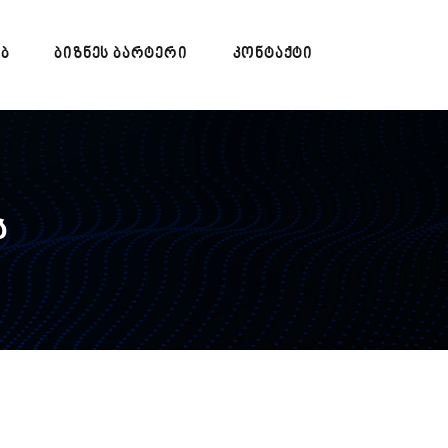
ᲔᲑ
ᲑᲘᲖᲜᲔᲡ ᲑᲐᲠᲢᲔᲠᲘ
ᲙᲝᲜᲢᲐᲥᲢᲘ
ს