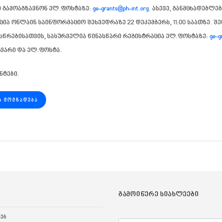
ი გამოაგზავნონ ელ.ფოსტაზე:
ge-grants@ph-int.org
. ასევე, განმცხადებლე
აცია ონლაინ საინფორმაციო შეხვედრაზე
22 დეკემბერს, 11:00 საათზე
. შ
ასწრებისათვის, სასურველია წინასწარი რეგისტრაცია ელ.ფოსტაზე:
ge-g
გვარი და ელ.ფოსტა.
ნტები.
Ს ᲛᲝᲛᲖᲐᲓᲔᲑᲐ
ᲒᲐᲛᲝᲘᲬᲔᲠᲔ ᲡᲘᲐᲮᲚᲔᲔᲑᲘ
ᲮᲔᲑ