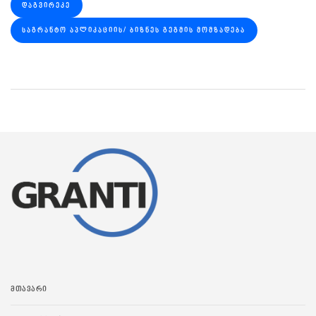
ᲓᲐᲒᲕᲘᲠᲔᲙᲔ
ᲡᲐᲒᲠᲐᲜᲢᲝ ᲐᲞᲚᲘᲙᲐᲪᲘᲘᲡ/ ᲑᲘᲖᲜᲔᲡ ᲒᲔᲒᲛᲘᲡ ᲛᲝᲛᲖᲐᲓᲔᲑᲐ
ᲛᲗᲐᲕᲐᲠᲘ