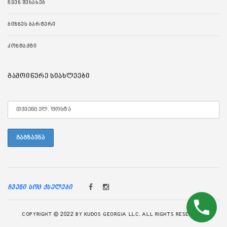
ᲩᲕᲔᲜ ᲨᲔᲡᲐᲮᲔᲑ
ᲑᲘᲖᲜᲔᲡ ᲑᲐᲠᲢᲔᲠᲘ
ᲙᲝᲜᲢᲐᲥᲢᲘ
ᲒᲐᲛᲝᲘᲬᲔᲠᲔ ᲡᲘᲐᲮᲚᲔᲔᲑᲘ
ჩვენი სოც ქსელები
COPYRIGHT © 2022 BY KUDOS GEORGIA LLC. ALL RIGHTS RESERVED.