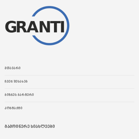
ᲛᲗᲐᲕᲐᲠᲘ
ᲩᲕᲔᲜ ᲨᲔᲡᲐᲮᲔᲑ
ᲑᲘᲖᲜᲔᲡ ᲑᲐᲠᲢᲔᲠᲘ
ᲙᲝᲜᲢᲐᲥᲢᲘ
ᲒᲐᲛᲝᲘᲬᲔᲠᲔ ᲡᲘᲐᲮᲚᲔᲔᲑᲘ