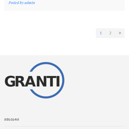
Posted by
admin
1
2
ᲛᲗᲐᲕᲐᲠᲘ