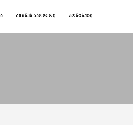
ᲔᲑ
ᲑᲘᲖᲜᲔᲡ ᲑᲐᲠᲢᲔᲠᲘ
ᲙᲝᲜᲢᲐᲥᲢᲘ