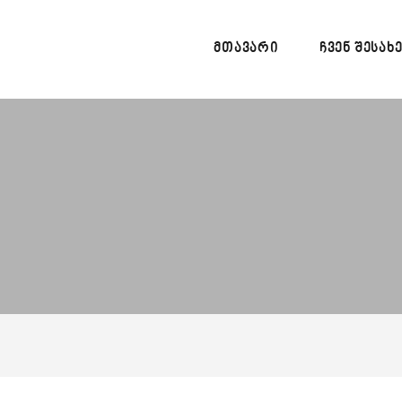
ᲛᲗᲐᲕᲐᲠᲘ
ᲩᲕᲔᲜ ᲨᲔᲡᲐᲮ